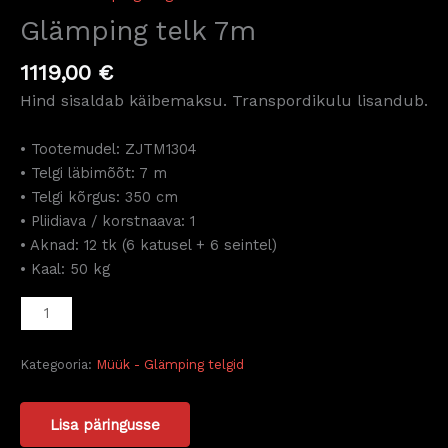
Glämping telk 7m
1119,00
€
Hind sisaldab käibemaksu. Transpordikulu lisandub.
• Tootemudel: ZJTM1304
• Telgi läbimõõt: 7 m
• Telgi kõrgus: 350 cm
• Pliidiava / korstnaava: 1
• Aknad: 12 tk (6 katusel + 6 seintel)
• Kaal: 50 kg
Kategooria:
Müük - Glämping telgid
Lisa päringusse