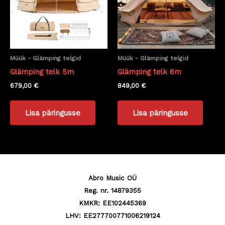
Müük - Glämping telgid
Müük - Glämping telgid
Glämping telk 5m
Glämping telk 6m
679,00
€
849,00
€
Lisa päringusse
Lisa päringusse
Abro Music OÜ
Reg. nr. 14879355
KMKR: EE102445369
LHV: EE277700771006219124