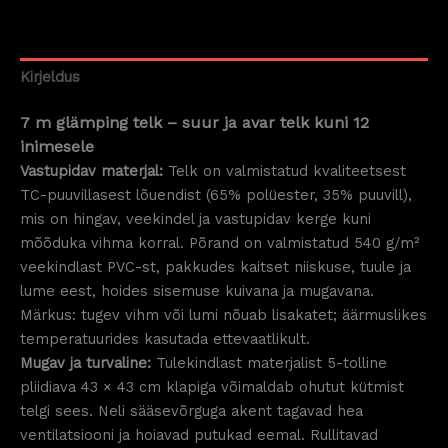
Kirjeldus
7 m glämping telk – suur ja avar telk kuni 12
inimesele
Vastupidav materjal:
Telk on valmistatud kvaliteetsest
TC-puuvillasest lõuendist (65% polüester, 35% puuvill),
mis on hingav, veekindel ja vastupidav kerge kuni
mõõduka vihma korral. Põrand on valmistatud 540 g/m²
veekindlast PVC-st, pakkudes kaitset niiskuse, tuule ja
lume eest, hoides sisemuse kuivana ja mugavana.
Märkus: tugev vihm või lumi nõuab lisakatet; äärmuslikes
temperatuurides kasutada ettevaatlikult.
Mugav ja turvaline:
Tulekindlast materjalist 5-tolline
pliidiava 43 × 43 cm klapiga võimaldab ohutut kütmist
telgi sees. Neli sääsevõrguga akent tagavad hea
ventilatsiooni ja hoiavad putukad eemal. Rullitavad