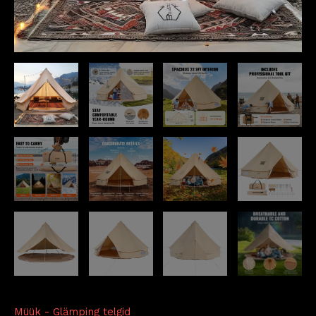
Müük - Glämping telgid