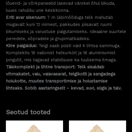
lõuend- ja võrkpaneelid lasevad värskel õhul liikuda,
luues rahuliku une keskkonna.
Eriti avar siseruum:
7 m läbimõõduga telk mahutab
mugavalt kuni 12 inimest, pakkudes piisavalt ruumi
liikumiseks ja varustuse paigutamiseks. Ideaalne suurtele
peredele, sõpradele ja grupimatkadeks.
Kiire paigaldus:
Telgi saab püsti vaid 4 lihtsa sammuga.
Komplektis 16 nailonist helkurköit ja 16 alumiiniumist
pingutit, mis tagavad stabiilsuse ka tuulisema ilmaga.
Täiskomplekt ja lihtne transport: Telk sisaldab
vihmakatet, vaiu, vaiavasarat, telgikotti ja sangadega
hoiukotte, muutes transportimise ja hoiustamise
lihtsaks. Sobib aastaringselt – kevad, suvi, sügis ja talv.
Seotud tooted