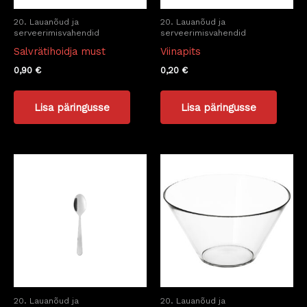
20. Lauanõud ja
20. Lauanõud ja
serveerimisvahendid
serveerimisvahendid
Salvrätihoidja must
Viinapits
0,90
€
0,20
€
Lisa päringusse
Lisa päringusse
20. Lauanõud ja
20. Lauanõud ja