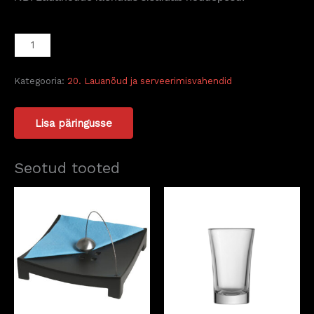
Kategooria:
20. Lauanõud ja serveerimisvahendid
Lisa päringusse
Seotud tooted