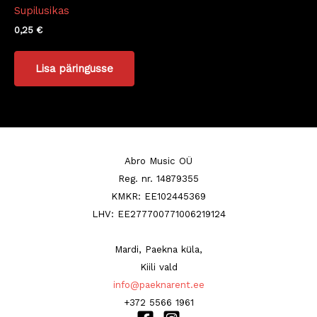
Supilusikas
0,25
€
Lisa päringusse
Abro Music OÜ
Reg. nr. 14879355
KMKR: EE102445369
LHV: EE277700771006219124
Mardi, Paekna küla,
Kiili vald
info@paeknarent.ee
+372 5566 1961