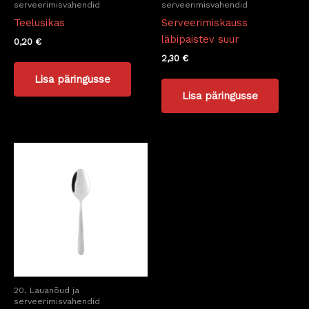
serveerimisvahendid
serveerimisvahendid
Teelusikas
Serveerimiskauss
läbipaistev suur
0,20
€
2,30
€
Lisa päringusse
Lisa päringusse
20. Lauanõud ja
serveerimisvahendid