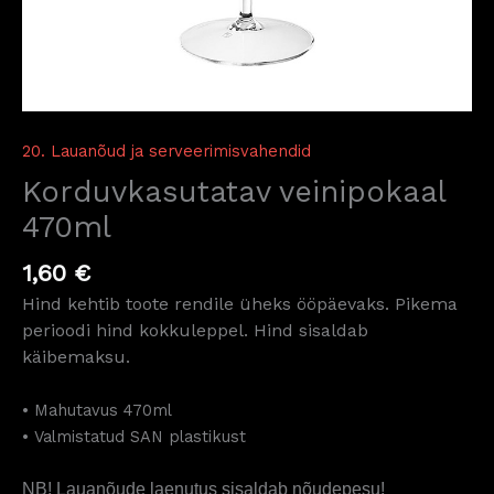
20. Lauanõud ja serveerimisvahendid
Korduvkasutatav veinipokaal
470ml
1,60
€
Hind kehtib toote rendile üheks ööpäevaks. Pikema
perioodi hind kokkuleppel. Hind sisaldab
käibemaksu.
• Mahutavus 470ml
• Valmistatud SAN plastikust
NB! Lauanõude laenutus sisaldab nõudepesu!