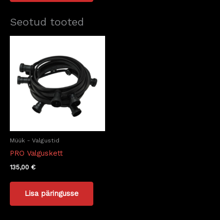
Seotud tooted
Müük - Valgustid
PRO Valguskett
135,00
€
Lisa päringusse