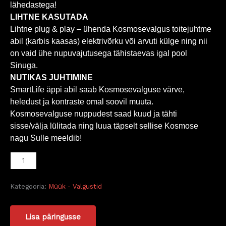
lähedastega!
LIHTNE KASUTADA
Lihtne plug & play – ühenda Kosmosevalgus toitejuhtme
abil (karbis kaasas) elektrivõrku või arvuti külge ning nii
on vaid ühe nupuvajutusega tähistaevas igal pool
Sinuga.
NUTIKAS JUHTIMINE
SmartLife äppi abil saab Kosmosevalguse värve,
heledust ja kontraste omal soovil muuta.
Kosmosevalguse nuppudest saad kuud ja tähti
sisse/välja lülitada ning luua täpselt sellise Kosmose
nagu Sulle meeldib!
Kategooria:
Müük - Valgustid
Lisa päringusse