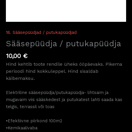
18. Sääsepüüdjad / putukapüüdjad
Sääsepüüdja / putukapüüdja
10,00
€
Hind kehtib toote rendile üheks ööpäevaks. Pikema
perioodi hind kokkuleppel. Hind sisaldab
käibemaksu.
Elektriline sääsepüüdja/putukapüüdja- lihtsaim ja
mugavaim viis sääskedest ja putukatest lahti saada kas
telgis, terrassil või toas
•Efektiivne piirkond 100m2
•Kemikaalivaba