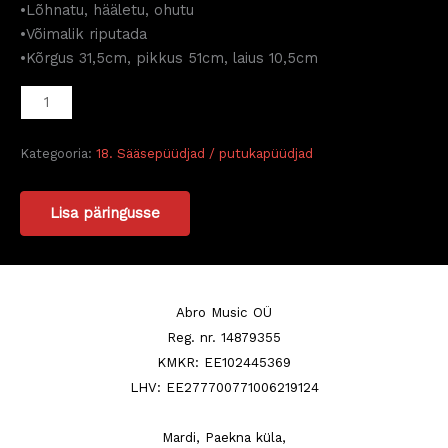
•Lõhnatu, hääletu, ohutu
•Võimalik riputada
•Kõrgus 31,5cm, pikkus 51cm, laius 10,5cm
Kategooria:
18. Sääsepüüdjad / putukapüüdjad
Lisa päringusse
Abro Music OÜ
Reg. nr. 14879355
KMKR: EE102445369
LHV: EE277700771006219124
Mardi, Paekna küla,