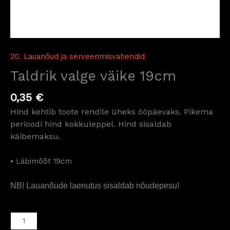
20. Lauanõud ja serveerimisvahendid
Taldrik valge väike 19cm
0,35
€
Hind kehtib toote rendile üheks ööpäevaks. Pikema
perioodi hind kokkuleppel. Hind sisaldab
käibemaksu.
• Läbimõõt 19cm
NB! Lauanõude laenutus sisaldab nõudepesu!