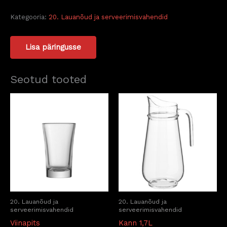
Kategooria:
20. Lauanõud ja serveerimisvahendid
Lisa päringusse
Seotud tooted
20. Lauanõud ja
20. Lauanõud ja
serveerimisvahendid
serveerimisvahendid
Viinapits
Kann 1,7L