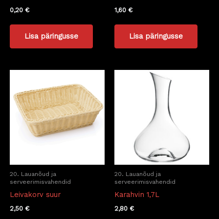
0,20
€
1,60
€
Lisa päringusse
Lisa päringusse
20. Lauanõud ja
20. Lauanõud ja
serveerimisvahendid
serveerimisvahendid
Leivakorv suur
Karahvin 1,7L
2,50
€
2,80
€