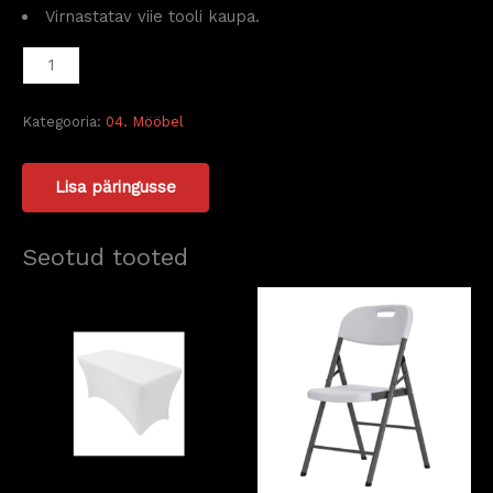
Virnastatav viie tooli kaupa.
Kategooria:
04. Mööbel
Lisa päringusse
Seotud tooted