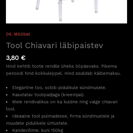
04. Mööbel
Tool Chiavari läbipaistev
3,80
€
Hind kehtib toote rendile üheks ööpäevaks. Pikema
perioodi hind kokkuleppel. Hind sisaldab käibemaksu.
Elegantne too, sobib pidulikule sündmusele.
Kasutatav toolipadjaga (kreemjas).
Meie rendivalikus on ka kuldne ning valge chiavari
tool.
Ideaalne tool pulmadesse, firma sündmustele ja
muudele pidulikele üritustele.
Kandevõime: kuni 150kg