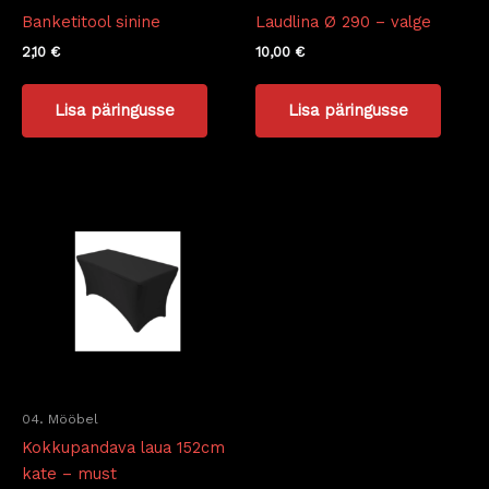
Banketitool sinine
Laudlina Ø 290 – valge
2,10
€
10,00
€
Lisa päringusse
Lisa päringusse
04. Mööbel
Kokkupandava laua 152cm
kate – must