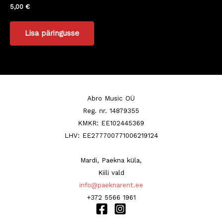
5,00
€
Lisa päringusse
Abro Music OÜ
Reg. nr. 14879355
KMKR: EE102445369
LHV: EE277700771006219124
Mardi, Paekna küla,
Kiili vald
info@paeknarent.ee
+372 5566 1961