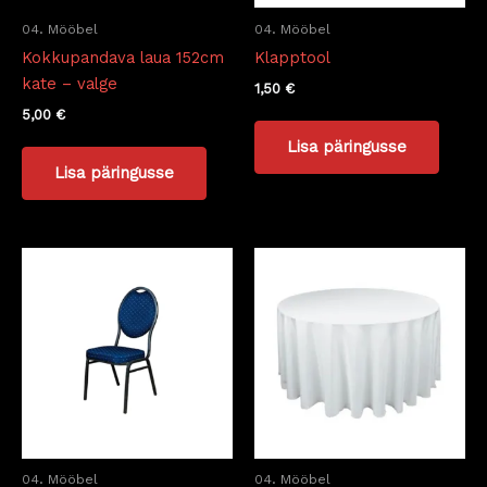
04. Mööbel
04. Mööbel
Kokkupandava laua 152cm
Klapptool
kate – valge
1,50
€
5,00
€
Lisa päringusse
Lisa päringusse
04. Mööbel
04. Mööbel