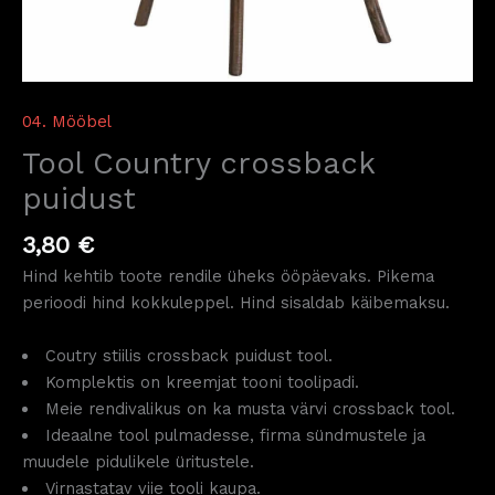
04. Mööbel
Tool Country crossback
puidust
3,80
€
Hind kehtib toote rendile üheks ööpäevaks. Pikema
perioodi hind kokkuleppel. Hind sisaldab käibemaksu.
Coutry stiilis crossback puidust tool.
Komplektis on kreemjat tooni toolipadi.
Meie rendivalikus on ka musta värvi crossback tool.
Ideaalne tool pulmadesse, firma sündmustele ja
muudele pidulikele üritustele.
Virnastatav viie tooli kaupa.