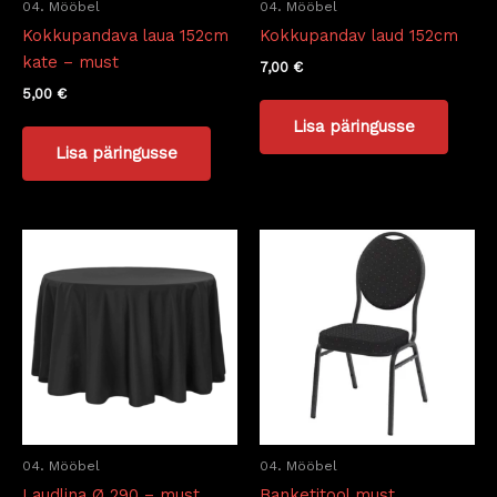
04. Mööbel
04. Mööbel
Kokkupandava laua 152cm
Kokkupandav laud 152cm
kate – must
7,00
€
5,00
€
Lisa päringusse
Lisa päringusse
04. Mööbel
04. Mööbel
Laudlina Ø 290 – must
Banketitool must