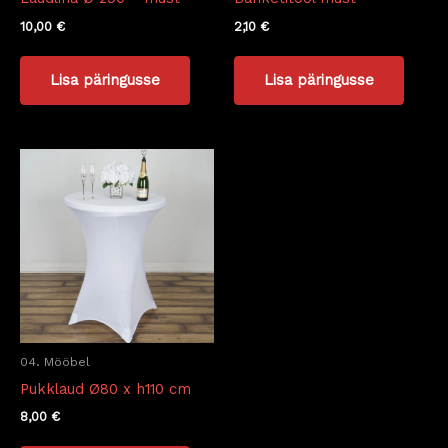
10,00
€
2,10
€
Lisa päringusse
Lisa päringusse
04. Mööbel
Pukklaud Ø80 x h110 cm
8,00
€