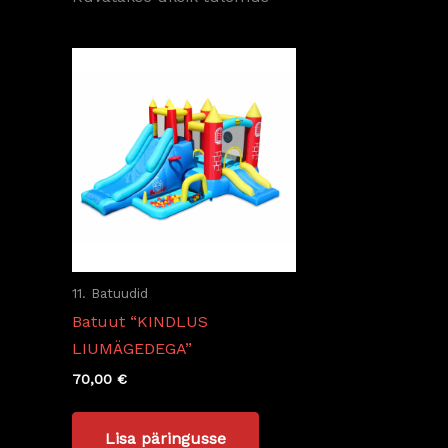
11. Batuudid
Batuut “KINDLUS
LIUMÄGEDEGA”
70,00
€
Lisa päringusse