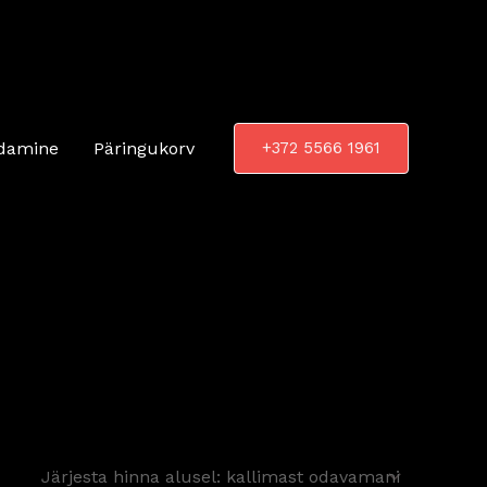
damine
Päringukorv
+372 5566 1961