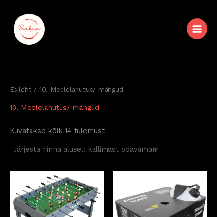
Sorditud
Skip
hinna
järgi:
to
kõrgeimast
content
madalaimani
Esileht
/ 10. Meelelahutus/ mängud
10. Meelelahutus/ mängud
Kuvatakse kõik 14 tulemust