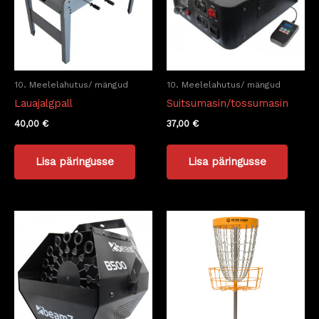
10. Meelelahutus/ mängud
10. Meelelahutus/ mängud
Lauajalgpall
Suitsumasin/tossumasin
40,00
€
37,00
€
Lisa päringusse
Lisa päringusse