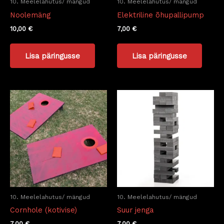
10. Meelelahutus/ mängud
10. Meelelahutus/ mängud
Noolemäng
Elektriline õhupallipump
10,00
€
7,00
€
Lisa päringusse
Lisa päringusse
10. Meelelahutus/ mängud
10. Meelelahutus/ mängud
Cornhole (kotivise)
Suur jenga
7,00
€
7,00
€