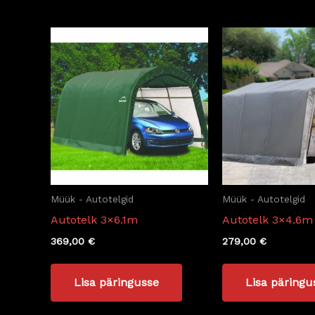
Müük - Autotelgid
Müük - Autotelgid
Autotelk 3×6.1m
Autotelk 3×4.6m 
369,00
€
279,00
€
Lisa päringusse
Lisa päringu