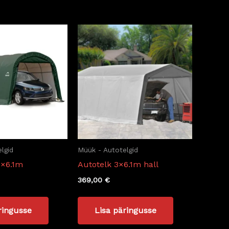
lgid
Müük - Autotelgid
7×6.1m
Autotelk 3×6.1m hall
369,00
€
ringusse
Lisa päringusse