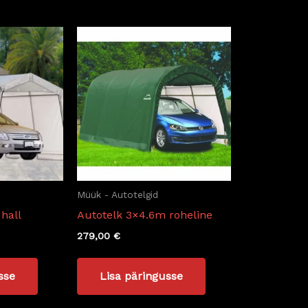
Müük - Autotelgid
hall
Autotelk 3×4.6m roheline
279,00
€
sse
Lisa päringusse