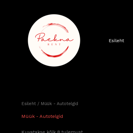
Sorditud
Skip
hinna
järgi:
to
kõrgeimast
content
madalaimani
Esileht
Esileht
/ Müük - Autotelgid
Müük - Autotelgid
Kuvatakse kõik 8 tulemust