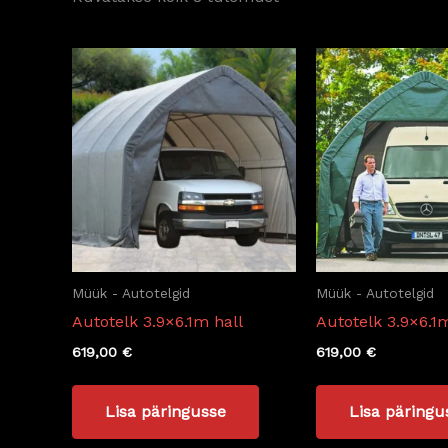
Müük - Autotelgid
Müük - Autotelgid
Autotelk 3.9×6.1m hall
Autotelk 3.9×6.1
619,00
€
619,00
€
Lisa päringusse
Lisa päringu