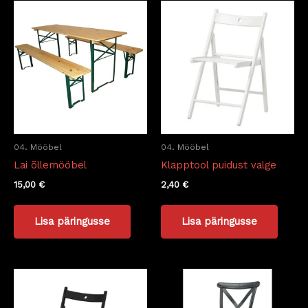
04. Mööbel
04. Mööbel
Lai õllemööbel
Klapptool puidust valge
15,00
€
2,40
€
Lisa päringusse
Lisa päringusse