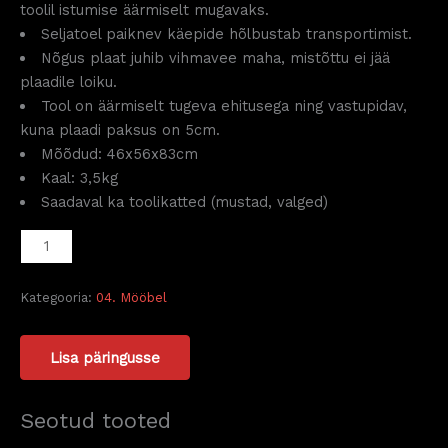
toolil istumise äärmiselt mugavaks.
Seljatoel paiknev käepide hõlbustab transportimist.
Nõgus plaat juhib vihmavee maha, mistõttu ei jää
plaadile loiku.
Tool on äärmiselt tugeva ehitusega ning vastupidav,
kuna plaadi paksus on 5cm.
Mõõdud: 46x56x83cm
Kaal: 3,5kg
Saadaval ka toolikatted (mustad, valged)
Kategooria:
04. Mööbel
Lisa päringusse
Seotud tooted