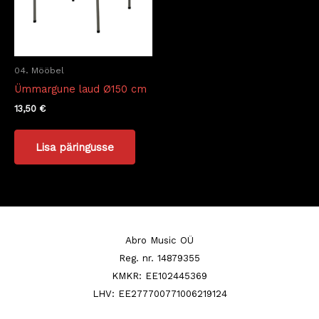
04. Mööbel
Ümmargune laud Ø150 cm
13,50
€
Lisa päringusse
Abro Music OÜ
Reg. nr. 14879355
KMKR: EE102445369
LHV: EE277700771006219124