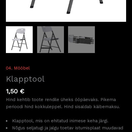
04. Mööbel
Klapptool
1,50
€
Hind kehtib toote rendile üheks ööpäevaks. Pikema
perioodi hind kokkuleppel. Hind sisaldab käibemaksu.
Klapptool, mis on ehitatud inimese keha järgi.
Nõgus seljatugi ja jalgu toetav istumisplaat muudavad