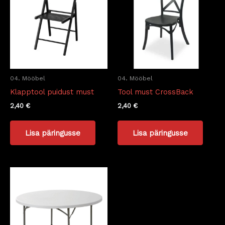
04. Mööbel
04. Mööbel
Klapptool puidust must
Tool must CrossBack
2,40
€
2,40
€
Lisa päringusse
Lisa päringusse