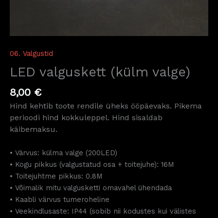
06. Valgustid
LED valguskett (külm valge)
8,00
€
Hind kehtib toote rendile üheks ööpäevaks. Pikema
perioodi hind kokkuleppel. Hind sisaldab
käibemaksu.
• Värvus: külma valge (200LED)
• Kogu pikkus (valgustatud osa + toitejuhe): 16M
• Toitejuhtme pikkus: 0.8M
• Võimalik mitu valgusketti omavahel ühendada
• Kaabli värvus tumeroheline
• Veekindlusaste: IP44 (sobib nii kodustes kui välistes