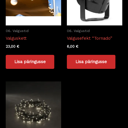
06. Valgustid
06. Valgustid
Valguskett
Valgusefekt “Tornado”
23,00
€
6,00
€
Lisa päringusse
Lisa päringusse