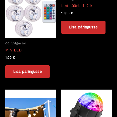
Led küünlad 12tk
18,00
€
Lisa päringusse
06. Valgustid
Mini LED
1,00
€
Lisa päringusse