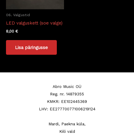
06. Valgustid
LED valguskett (soe valge)
8,00
€
Lisa päringusse
Abro Music OÜ
Reg. nr. 14879355
KMKR: EE102445369
LHV: EE277700771006219124
Mardi, Paekna küla,
Kiili vald