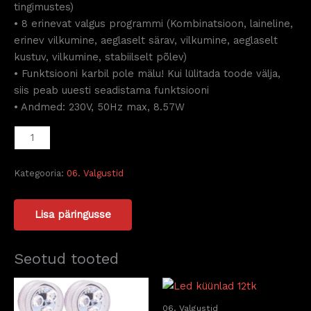
tingimustes)
• 8 erinevat valgus programmi (Kombinatsioon, laineline,
erinev vilkumine, aeglaselt särav, vilkumine, aeglaselt
kustuv, vilkumine, stabiilselt põlev)
• Funktsiooni karbil pole mälu! Kui lülitada toode välja,
siis peab uuesti seadistama funktsiooni
• Andmed: 230V, 50Hz max, 8.57W
Kategooria:
06. Valgustid
Lisa päringusse
Seotud tooted
06. Valgustid