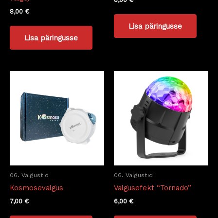
8,00
€
Lisa päringusse
Lisa päringusse
06. Valgustid
06. Valgustid
Kosmosevalgus
Valgusefekt “Tornado”
7,00
€
6,00
€