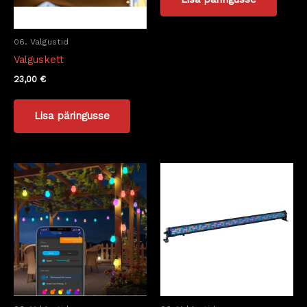
06. Valgustid
Valguskett
23,00
€
Lisa päringusse