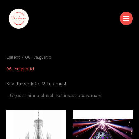
Sorditud
Skip
hinna
järgi:
to
kõrgeimast
content
madalaimani
Esileht
/ 06. Valgustid
06. Valgustid
Kuvatakse kõik 13 tulemust