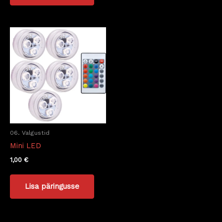
06. Valgustid
Mini LED
1,00
€
Lisa päringusse