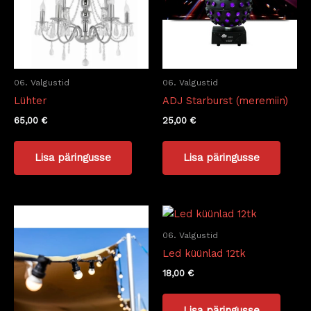
06. Valgustid
06. Valgustid
Lühter
ADJ Starburst (meremiin)
65,00
€
25,00
€
Lisa päringusse
Lisa päringusse
06. Valgustid
Led küünlad 12tk
18,00
€
Lisa päringusse