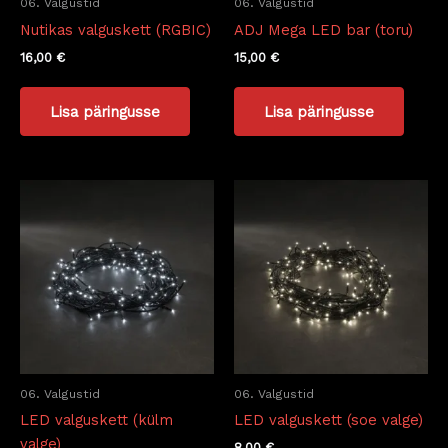
06. Valgustid
06. Valgustid
Nutikas valguskett (RGBIC)
ADJ Mega LED bar (toru)
16,00
€
15,00
€
Lisa päringusse
Lisa päringusse
06. Valgustid
06. Valgustid
LED valguskett (külm
LED valguskett (soe valge)
valge)
8,00
€