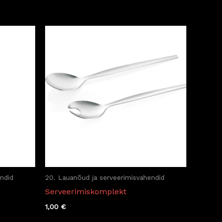
ndid
20. Lauanõud ja serveerimisvahendid
Serveerimiskomplekt
1,00
€