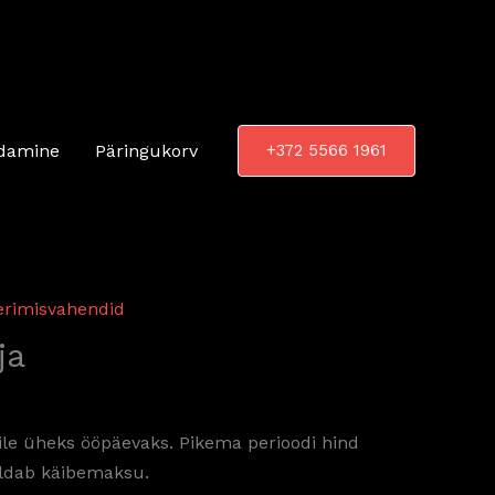
damine
Päringukorv
+372 5566 1961
erimisvahendid
ja
ile üheks ööpäevaks. Pikema perioodi hind
aldab käibemaksu.