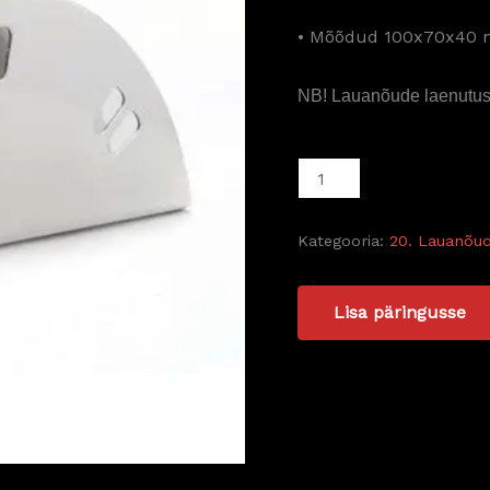
• Mõõdud 100x70x40
NB! Lauanõude laenutus
Kategooria:
20. Lauanõud
Lisa päringusse