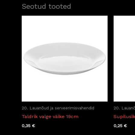
Seotud tooted
20. Lauanõud ja serveerimisvahendid
20. Lauanõ
Taldrik valge väike 19cm
Supilusi
0,35
€
0,25
€