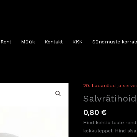
Rent
Müük
Kontakt
KKK
Sündmuste korral
20. Lauanõud ja serve
Salvrätihoidja
kogus
Salvrätihoid
0,80
€
Hind kehtib toote rend
kokkuleppel. Hind sis